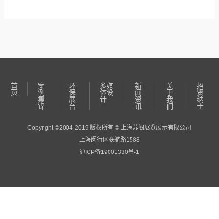
首
案
环
多媒
新
关
招
页
例
保
体设
闻
于
贤
集
展
计
资
我
纳
锦
台
讯
们
士
Copyright ©2004-2019 版权所有 © 上海苏阁展览展示有限公司
上海闵行区联航路1588
沪ICP备19001330号-1