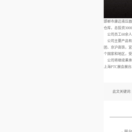
邯郸市康迈液压器
仓库，总投资300
公司员工60余人
公司主要产品有
团、京沪高铁，宜
个国家和地区，受
公司将继续秉承
上海PTC展会展
此文关键词:
· 