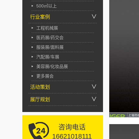
500㎡以上
∨
行业案例
工程机械展
医药展/药交会
服装展/面料展
汽配展/车展
美容展/化妆品展
更多展会
∨
活动策划
∨
展厅规划
咨询电话
16621018111