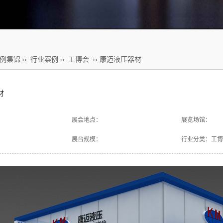
例集锦
››
行业案例
››
工博会
›› 康迈液压器材
材
展会地点：
展览场馆：
展台规模：
行业分类：工博