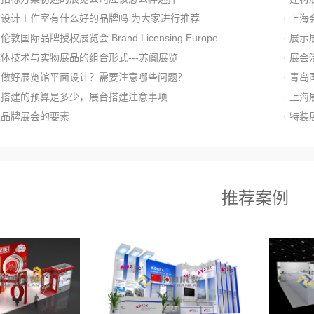
展台设计工作室有什么好的品牌吗 为大家进行推荐
· 上
国伦敦国际品牌授权展览会 Brand Licensing Europe
· 展
多媒体技术与实物展品的组合形式---苏阁展览
· 展
如何做好展览馆平面设计？需要注意哪些问题？
· 青
展台搭建的预算是多少，展台搭建注意事项
· 上
建立品牌展会的要素
· 特
推荐案例