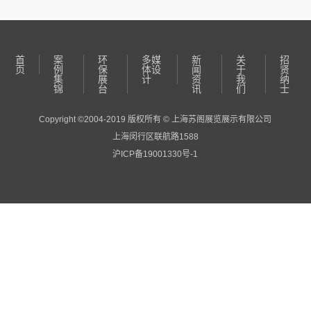
首
案
环
多媒
新
关
招
页
例
保
体设
闻
于
贤
集
展
计
资
我
纳
锦
台
讯
们
士
Copyright ©2004-2019 版权所有 © 上海苏阁展览展示有限公司
上海闵行区联航路1588
沪ICP备19001330号-1