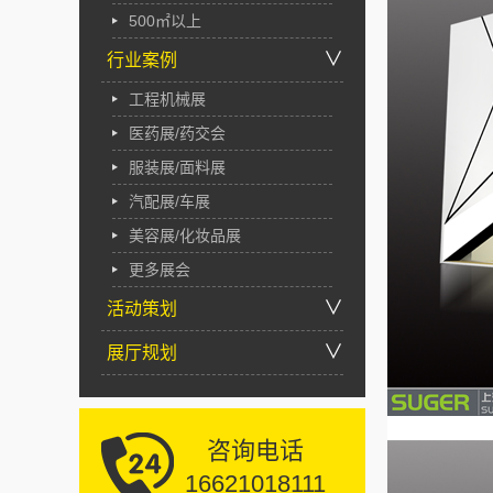
500㎡以上
∨
行业案例
工程机械展
医药展/药交会
服装展/面料展
汽配展/车展
美容展/化妆品展
更多展会
∨
活动策划
∨
展厅规划
咨询电话
16621018111