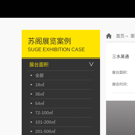
首页
››
案
苏阁展览案例
SUGE EXHIBITION CASE
三水昊通
∨
展台面积
展台面积：
全部
18㎡
展会时间：
36㎡
54㎡
72-100㎡
101-200㎡
201-500㎡