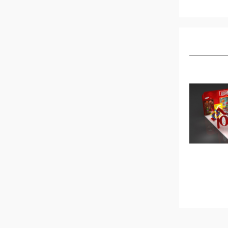
—晶杰展位设
上海CBE—丽得姿展位设
搭建
计