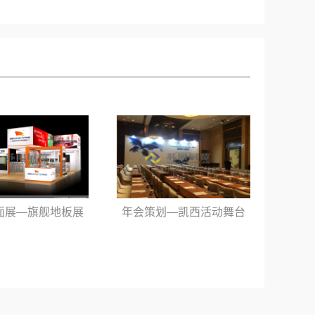
面展—旗舰地板展
年会策划—凯西活动舞台
厨房
台设计
搭建