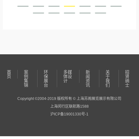
首
案
环
多媒
新
关
招
页
例
保
体设
闻
于
贤
集
展
计
资
我
纳
锦
台
讯
们
士
Copyright ©2004-2019 版权所有 © 上海苏阁展览展示有限公司
上海闵行区联航路1588
沪ICP备19001330号-1