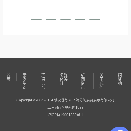
首
案
环
多媒
新
关
招
页
例
保
体设
闻
于
贤
集
展
计
资
我
纳
锦
台
讯
们
士
Copyright ©2004-2019 版权所有 © 上海苏阁展览展示有限公司
上海闵行区联航路1588
沪ICP备19001330号-1