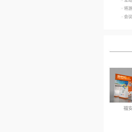
· 将
· 会
配展—营口宏昌机
福安爱的电器
械展台设计