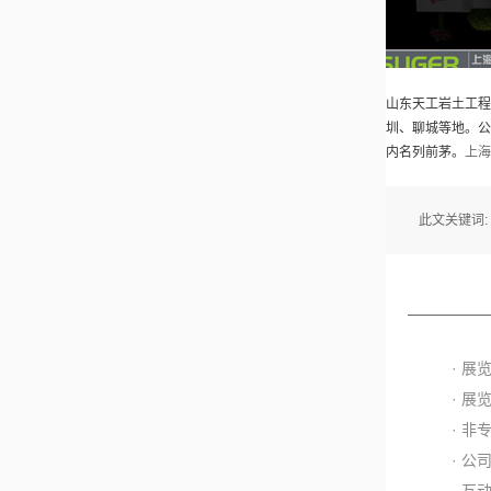
山东天工岩土工程
圳、聊城等地。公
内名列前茅。
上海
此文关键词:
· 
· 
· 
· 
· 