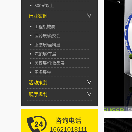
500㎡以上
∨
行业案例
工程机械展
医药展/药交会
服装展/面料展
汽配展/车展
美容展/化妆品展
更多展会
∨
活动策划
∨
展厅规划
咨询电话
16621018111