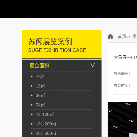
首页
››
案
苏阁展览案例
SUGE EXHIBITION CASE
宝马展—山
∨
展台面积
展台面积：
全部
18㎡
展会时间：
36㎡
54㎡
72-100㎡
101-200㎡
201-500㎡