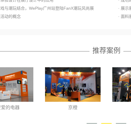
游戏与潮玩结合，WePlay广州站登陆FanX潮玩风尚展
· 展
议活动的概念
· 面
推荐案例
京橙
莱赛3
上