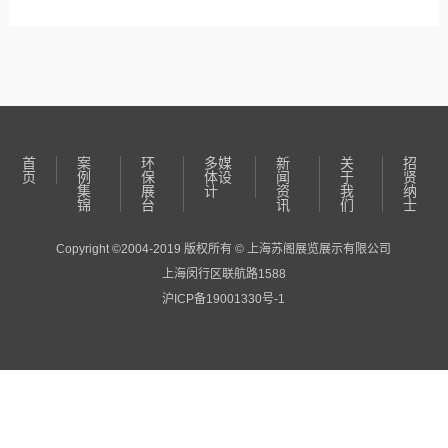
首
案
环
多媒
新
关
招
页
例
保
体设
闻
于
贤
集
展
计
资
我
纳
锦
台
讯
们
士
Copyright ©2004-2019 版权所有 © 上海苏阁展览展示有限公司
上海闵行区联航路1588
沪ICP备19001330号-1