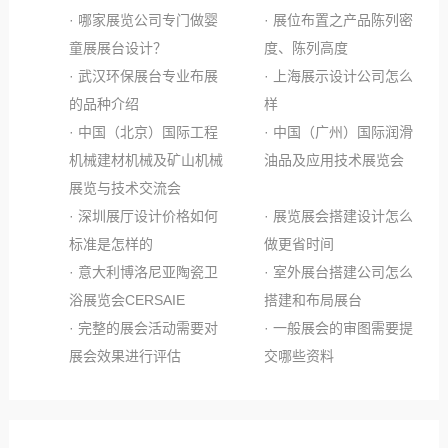
· 哪家展览公司专门做婴
· 展位布置之产品陈列密
童展展台设计？
度、陈列高度
· 武汉环保展台专业布展
· 上海展示设计公司怎么
的品种介绍
样
· 中国（北京）国际工程
· 中国（广州）国际润滑
机械建材机械及矿山机械
油品及应用技术展览会
展览与技术交流会
· 深圳展厅设计价格如何
· 展览展会搭建设计怎么
标准是怎样的
做更省时间
· 意大利博洛尼亚陶瓷卫
· 室外展台搭建公司怎么
浴展览会CERSAIE
搭建和布局展台
· 完整的展会活动需要对
· 一般展会的审图需要提
展会效果进行评估
交哪些资料