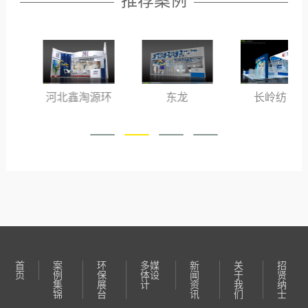
推荐案例
河北鑫淘源环
东龙
长岭纺电
保科技有限公
司
首
案
环
多媒
新
关
招
页
例
保
体设
闻
于
贤
集
展
计
资
我
纳
锦
台
讯
们
士