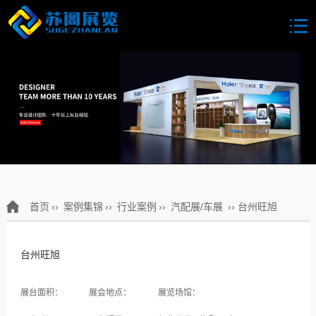
首页
››
案例集锦
››
行业案例
››
汽配展/车展
›› 台州旺旭
台州旺旭
展台面积：
展会地点：
展览场馆：