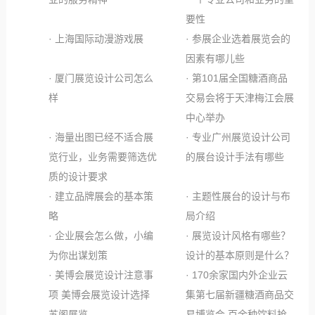
要性
· 上海国际动漫游戏展
· 参展企业选着展览会的
因素有哪儿些
· 厦门展览设计公司怎么
· 第101届全国糖酒商品
样
交易会将于天津梅江会展
中心举办
· 海量出图已经不适合展
· 专业广州展览设计公司
览行业，业务需要筛选优
的展台设计手法有哪些
质的设计要求
· 建立品牌展会的基本策
· 主题性展台的设计与布
略
局介绍
· 企业展会怎么做，小编
· 展览设计风格有哪些？
为你出谋划策
设计的基本原则是什么？
· 美博会展览设计注意事
· 170余家国内外企业云
项 美博会展览设计选择
集第七届新疆糖酒商品交
苏阁展览
易博览会 百余种饮料抢