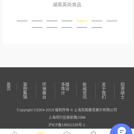
湖南英尚食品
首
案
环
多媒
新
关
招
页
例
保
体设
闻
于
贤
集
展
计
资
我
纳
锦
台
讯
们
士
Copyright ©2004-2019 版权所有 © 上海苏阁展览展示有限公司
上海闵行区联航路1588
沪ICP备19001330号-1