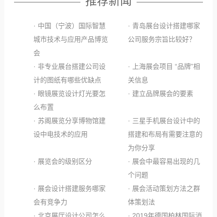
推荐新闻
· 中国（宁波）国际智慧
· 青岛展台设计搭建哪家
城市技术与应用产品博览
公司服务宗旨比较好？
会
· 非专业展台搭建公司设
· 上海展会项目 “品牌”相
计的图纸有哪些优缺点
关信息
· 眼镜展览设计灯光要怎
· 建立品牌展会的要素
么布置
· 苏阁展览分享博物馆建
· 三星手机展台设计中的
设中电技术的应用
搭建和布局有需要注意的
为你分享
· 展览会的级别区分
· 展会中最容易出现的几
个问题
· 展会设计搭建服务哪家
· 展会活动策划方法之群
会有竞争力
体策划法
· 北京展厅设计公司怎么
· 2019年德国柏林国际消