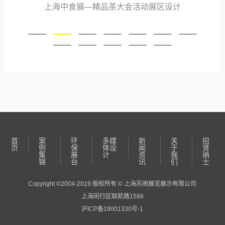
上海中食展—精品茶大会活动展区设计
首
案
环
多媒
新
关
招
页
例
保
体设
闻
于
贤
集
展
计
资
我
纳
锦
台
讯
们
士
Copyright ©2004-2019 版权所有 © 上海苏阁展览展示有限公司
上海闵行区联航路1588
沪ICP备19001330号-1