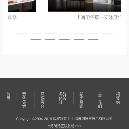
上海卫浴展—安沐展位布置
首
案
环
多媒
新
关
招
页
例
保
体设
闻
于
贤
集
展
计
资
我
纳
锦
台
讯
们
士
Copyright ©2004-2019 版权所有 © 上海苏阁展览展示有限公司
上海闵行区联航路1588