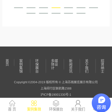
首
案
环
多媒
新
关
招
页
例
保
体设
闻
于
贤
集
展
计
资
我
纳
锦
台
讯
们
士
Copyright ©2004-2019 版权所有 © 上海苏阁展览展示有限公司
上海闵行区联航路1588
沪ICP备19001330号-1
首 页
案例集锦
环保展台
关于我们
电话咨询