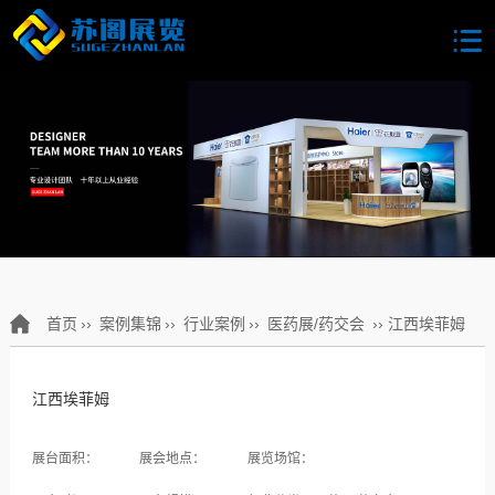
首页
››
案例集锦
››
行业案例
››
医药展/药交会
›› 江西埃菲姆
江西埃菲姆
展台面积：
展会地点：
展览场馆：