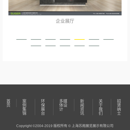
企业展厅
首
案
环
多媒
新
关
招
页
例
保
体设
闻
于
贤
集
展
计
资
我
纳
锦
台
讯
们
士
Copyright ©2004-2019 版权所有 © 上海苏阁展览展示有限公司