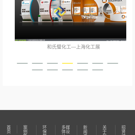
和氏璧化工—上海化工展
首
案
环
多媒
新
关
招
页
例
保
体设
闻
于
贤