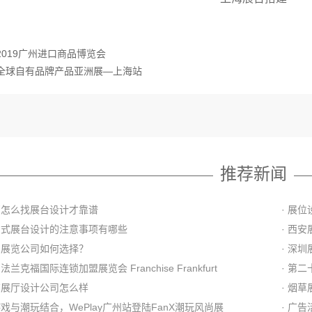
2019广州进口商品博览会
全球自有品牌产品亚洲展—上海站
推荐新闻
教您怎么找展台设计才靠谱
· 展
新中式展台设计的注意事项有哪些
· 西
策划展览公司如何选择？
· 深
国法兰克福国际连锁加盟展览会 Franchise Frankfurt
· 第
北京展厅设计公司怎么样
· 烟
游戏与潮玩结合，WePlay广州站登陆FanX潮玩风尚展
· 广