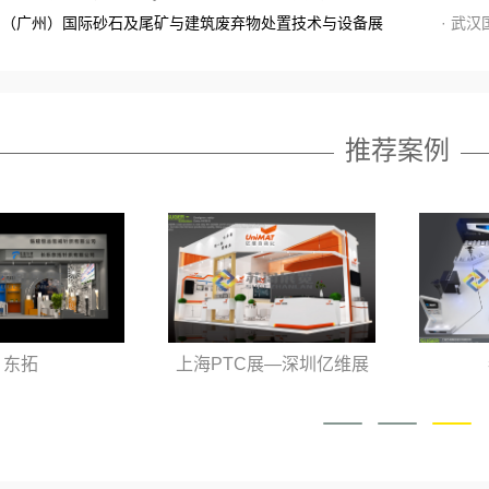
国（广州）国际砂石及尾矿与建筑废弃物处置技术与设备展
· 武
推荐案例
东拓
上海PTC展—深圳亿维展
位设计装修