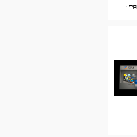
·
中
学展台设计
深圳鸿浩国际