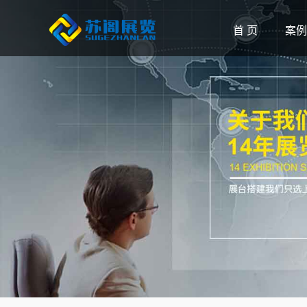
首 页
案例