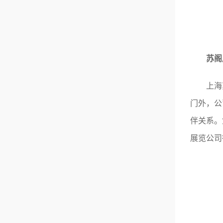
苏阁
上海苏
门外，公
伴关系。
展览公司