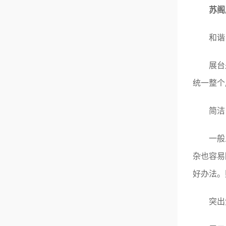
苏阁
和谐
展台是
统一整个
简洁
一般人
杂也容易
好办法。
突出