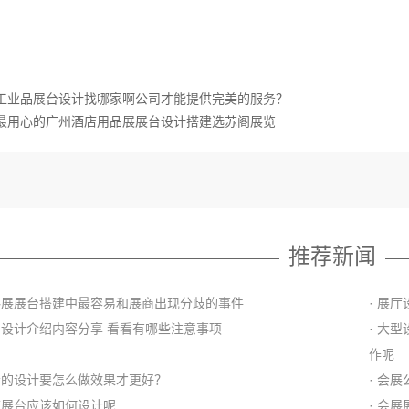
工业品展台设计找哪家啊公司才能提供完美的服务？
最用心的广州酒店用品展展台设计搭建选苏阁展览
推荐新闻
面料展展台搭建中最容易和展商出现分歧的事件
· 展
展台设计介绍内容分享 看看有哪些注意事项
· 大
作呢
展会的设计要怎么做效果才更好？
· 会
装饰展台应该如何设计呢
· 会