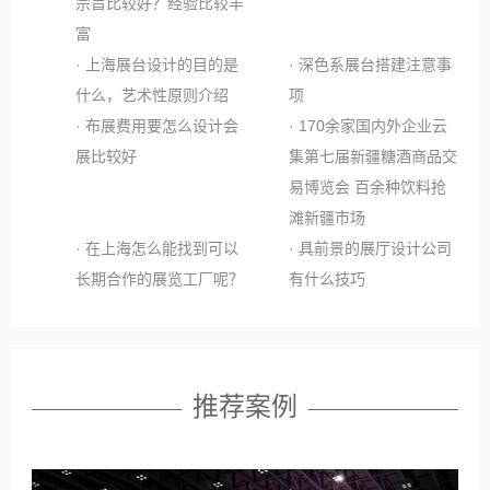
宗旨比较好？经验比较丰
富
· 上海展台设计的目的是
· 深色系展台搭建注意事
什么，艺术性原则介绍
项
· 布展费用要怎么设计会
· 170余家国内外企业云
展比较好
集第七届新疆糖酒商品交
易博览会 百余种饮料抢
滩新疆市场
· 在上海怎么能找到可以
· 具前景的展厅设计公司
长期合作的展览工厂呢？
有什么技巧
推荐案例