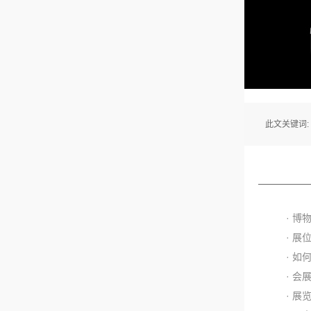
此文关键词:
· 
· 
· 
· 会
· 