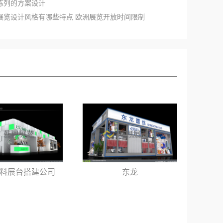
窗陈列的方案设计
洲展览设计风格有哪些特点 欧洲展览开放时间限制
料展台搭建公司
东龙
城市管