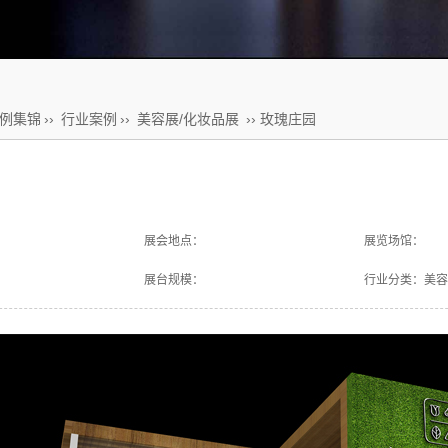
例集锦
››
行业案例
››
美容展/化妆品展
›› 玫瑰庄园
展会地点：
展览场馆：
展台规模：
行业分类：美容