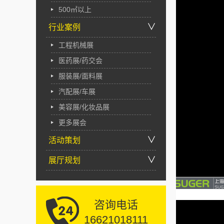
500㎡以上
∨
行业案例
工程机械展
医药展/药交会
服装展/面料展
汽配展/车展
美容展/化妆品展
更多展会
∨
活动策划
∨
展厅规划
咨询电话
16621018111