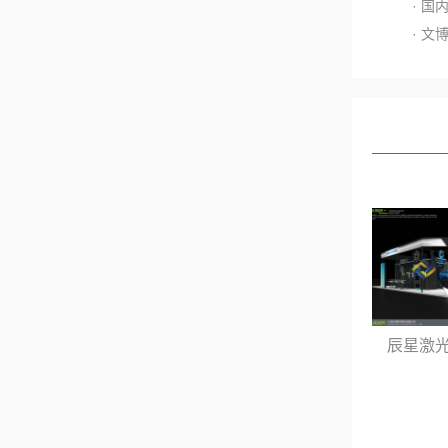
· 
· 
咪
BGG
辰星激光