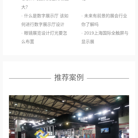
大？
· 什么是数字展示厅 该如
· 未来有前景的展会行业
何进行数字展示厅设计
你了解吗
· 眼镜展览设计灯光要怎
· 2019上海国际全触屏与
么布置
显示展
推荐案例