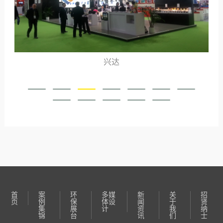
兴达
首
案
环
多媒
新
关
招
页
例
保
体设
闻
于
贤
集
展
计
资
我
纳
锦
台
讯
们
士