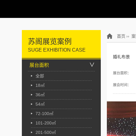
首页
››
案
苏阁展览案例
SUGE EXHIBITION CASE
婚礼布景
∨
展台面积
展台面积：
全部
18㎡
展会时间：
36㎡
54㎡
72-100㎡
101-200㎡
201-500㎡