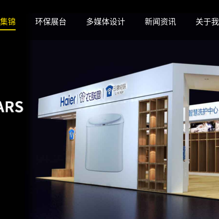
集锦
环保展台
多媒体设计
新闻资讯
关于我