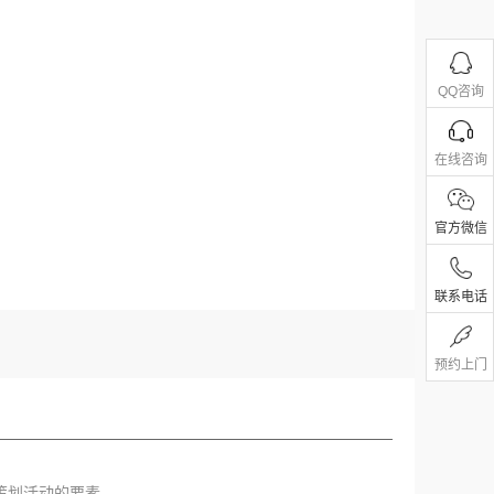
QQ咨询
在线咨询
官方微信
联系电话
预约上门
告策划活动的要素